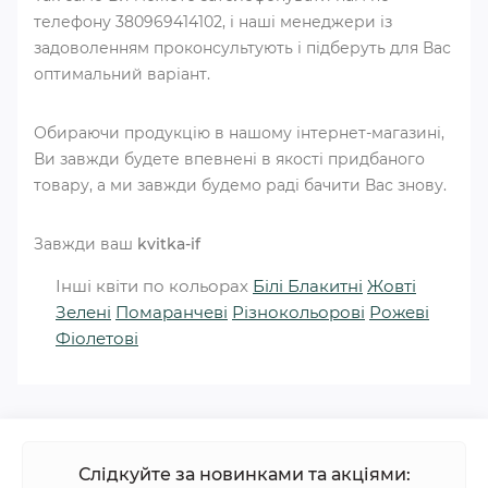
телефону 380969414102, і наші менеджери із
задоволенням проконсультують і підберуть для Вас
оптимальний варіант.
Обираючи продукцію в нашому інтернет-магазині,
Ви завжди будете впевнені в якості придбаного
товару, а ми завжди будемо раді бачити Вас знову.
Завжди ваш
kvitka-if
Інші квіти по кольорах
Білі
Блакитні
Жовті
Зелені
Помаранчеві
Різнокольорові
Рожеві
Фіолетові
Слідкуйте за новинками та акціями: