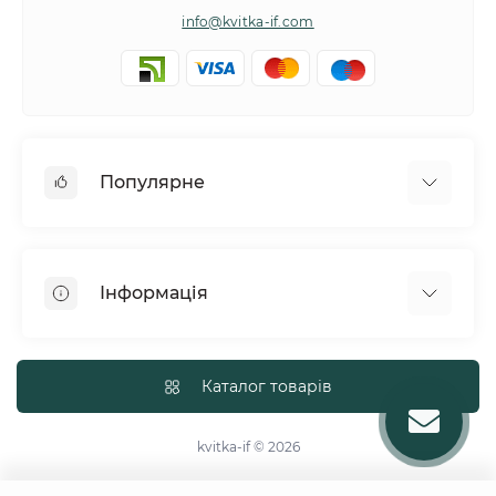
info@kvitka-if.com
Популярне
Інші квіти
Букети квітів
Інформація
Вазони
Квіти в коробках
Політика обміну та повернення товару
Кошики з квітів
Про нас
Каталог товарів
Повітряні кульки
Доставка
Тематичні букети
Політика конфіденційності
kvitka-if © 2026
Троянди
Договір публічної оферти
Хризантеми