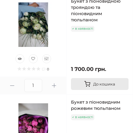
Букет з піоновидною
трояндою та
піоновидним
тюльпаном
в наявності
1 700.00 грн.
0
До кошика
Букет з піоновидним
рожевим тюльпаном
в наявності