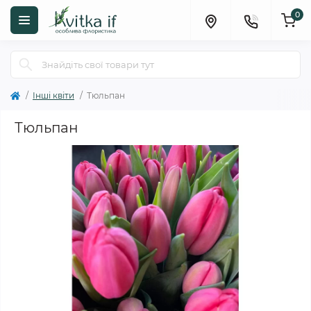
0
Інші квіти
Тюльпан
Тюльпан