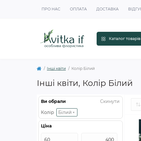
ПРО НАС
ОПЛАТА
ДОСТАВКА
ВІДГУ
Каталог товарів
Інші квіти
Колір Білий
Інші квіти, Колір Білий
Ви обрали
Скинути
Білий
×
Колір
Ціна