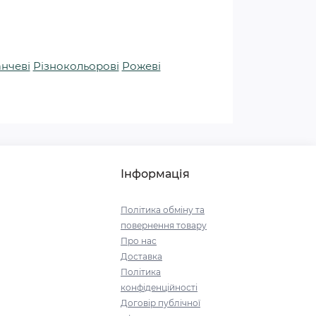
нчеві
Різнокольорові
Рожеві
Інформація
Політика обміну та
повернення товару
Про нас
Доставка
Політика
конфіденційності
Договір публічної