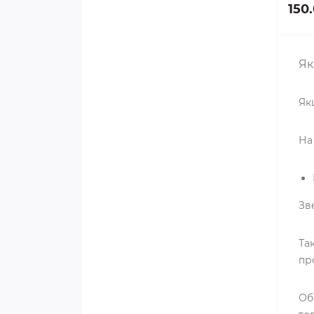
150.
Як
Як
На
Зв
Та
пр
Об