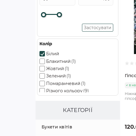
Застосувати
Колір
Білий
Блакитний
(1)
Жовтий
(1)
Гіпс
Зелений
(1)
Помаранчевий
(1)
в на
Різного кольору
(9)
Ніжна
Рожевий
(2)
гіпсоф
Фіолетовий
(1)
КАТЕГОРІЇ
120.
Букети квітів