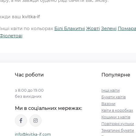
вару, а ми завжди будемо раді бачити Вас знову.
вжди ваш
kvitka-if
Інші квіти по кольорах
Білі
Блакитні
Жовті
Зелені
Помара
Фіолетові
Час роботи
Популярне
з 8.00 до 19.00
Інші квіти
без вихідних
Букети квітів
Вазони
Ми в соціальних мережах:
Квіти в коробках
Кошики з квітів
Повітряні кульки
Тематичні букети
info@kvitka-if.com