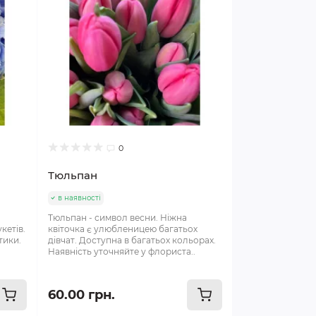
0
Тюльпан
в наявності
Тюльпан - символ весни. Ніжна
кетів.
квіточка є улюбленицею багатьох
тики.
дівчат. Доступна в багатьох кольорах.
Наявність уточняйте у флориста..
60.00 грн.