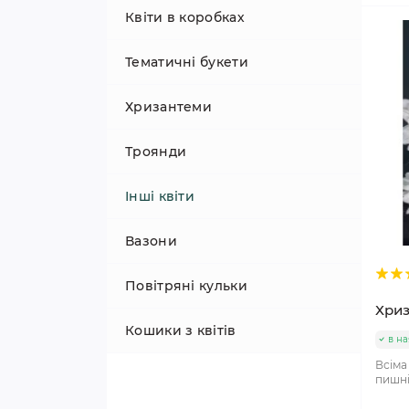
Квіти в коробках
Тематичні букети
Хризантеми
Троянди
Інші квіти
Вазони
Повітряні кульки
Хриз
Кошики з квітів
в на
Всіма
пишні