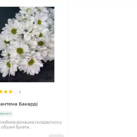
1
антема Бакарді
явності
 любима ромашка складається у
 об'ємні букети..