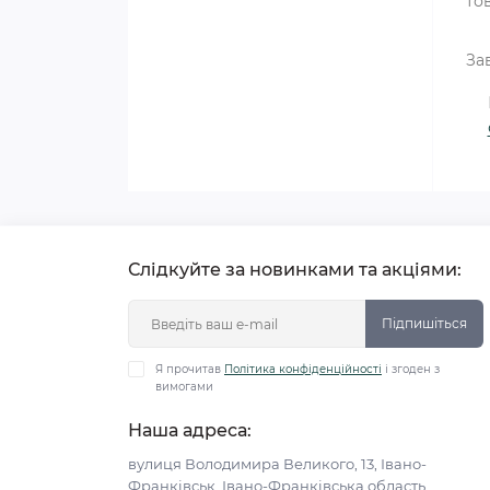
то
За
Слідкуйте за новинками та акціями:
Підпишіться
Я прочитав
Політика конфіденційності
і згоден з
вимогами
Наша адреса:
вулиця Володимира Великого, 13, Івано-
Франківськ, Івано-Франківська область