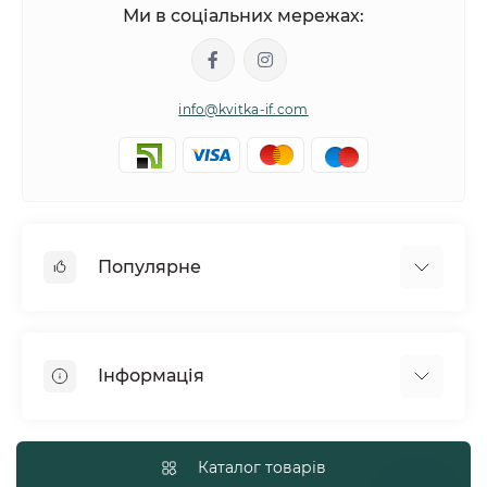
Ми в соціальних мережах:
info@kvitka-if.com
Популярне
Інші квіти
Букети квітів
Інформація
Вазони
Квіти в коробках
Політика обміну та повернення товару
Кошики з квітів
Про нас
Каталог товарів
Повітряні кульки