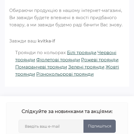
Обираючи продукцію в нашому інтернет-магазині,
Ви завжди будете впевнені в якості придбаного
товару, а ми завжди будемо раді бачити Вас знову.
Завжди ваш
kvitka-if
Троянди по кольорах
Білі троянди
Червоні
троянди
Фіолетові троянди
Рожеві троянди
Помаранчеві троянди
Зелені троянди
Жовті
троянди
Різнокольорові троянди
Слідкуйте за новинками та акціями:
Підпишіться