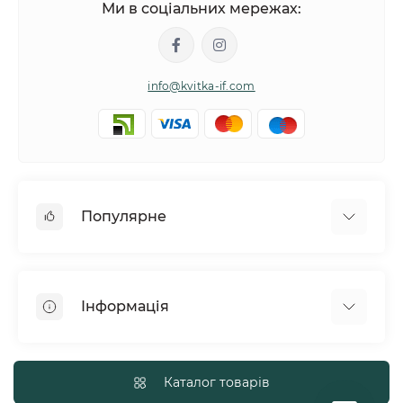
Ми в соціальних мережах:
info@kvitka-if.com
Популярне
Інші квіти
Букети квітів
Інформація
Вазони
Квіти в коробках
Політика обміну та повернення товару
Кошики з квітів
Про нас
Каталог товарів
Повітряні кульки