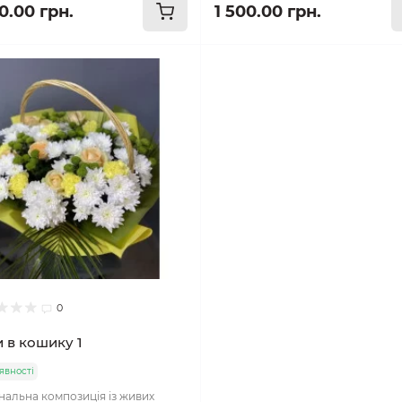
0.00 грн.
1 500.00 грн.
0
и в кошику 1
явності
альна композиція із живих