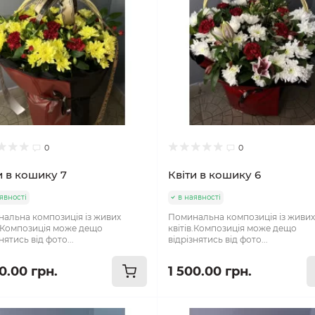
0
0
и в кошику 7
Квіти в кошику 6
явності
в наявності
альна композиція із живих
Поминальна композиція із живи
в.Композиція може дещо
квітів.Композиція може дещо
нятись від фото...
відрізнятись від фото...
0.00 грн.
1 500.00 грн.