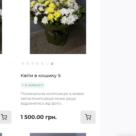
0
Квіти в кошику 5
в наявності
х
Поминальна композиція із живих
квітів.Композиція може дещо
відрізнятись від фото...
1 500.00 грн.