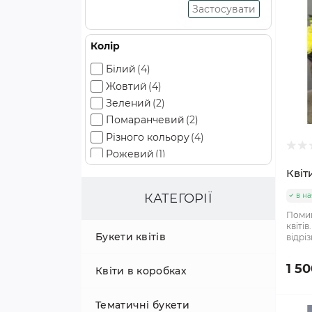
Застосувати
Колір
Білий
(4)
Жовтий
(4)
Зелений
(2)
Помаранчевий
(2)
Різного кольору
(4)
Рожевий
(1)
Червоний
(1)
Квіт
в на
КАТЕГОРІЇ
Помин
квіті
Букети квітів
відріз
1 50
Квіти в коробках
Тематичні букети