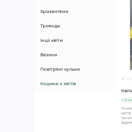
Хризантеми
Троянди
Інші квіти
Вазони
Повітряні кульки
Кошики з квітів
Квіт
в на
Помин
квіті
троян
відріз