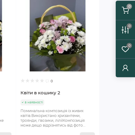
0
0
0
0
Квіти в кошику 2
в наявності
х
Поминальна композиція із живих
квітів.Використано хризантеми,
же
троянди, гвозики, ліліїКомпозиція
може дещо відрізнятись від фото...