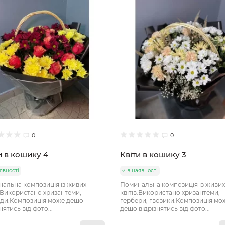
0
0
и в кошику 4
Квіти в кошику 3
явності
в наявності
альна композиція із живих
Поминальна композиція із живи
в.Використано хризантеми,
квітів.Використано хризантеми,
ди.Композиція може дещо
гербери, гвозики.Композиція мо
нятись від фото...
дещо відрізнятись від фото...