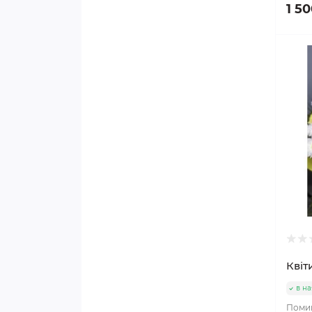
1 50
Квіт
в на
Помин