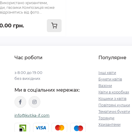
в.Використано хризантеми,
ди, гвозики.Композиція може
ідрізнятись від фото...
0.00 грн.
Час роботи
Популярне
з 8.00 до 19.00
Інші квіти
без вихідних
Букети квітів
Вазони
Ми в соціальних мережах:
Квіти в коробках
Кошики з квітів
Повітряні кульки
Тематичні букети
info@kvitka-if.com
Троянди
Хризантеми