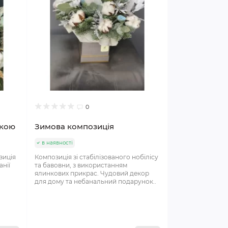
0
чкою
Зимова композиція
в наявності
зиція
Композиція зі стабілізованого нобілісу
анії
та бавовни, з використанням
ялинкових прикрас. Чудовий декор
для дому та небанальний подарунок..