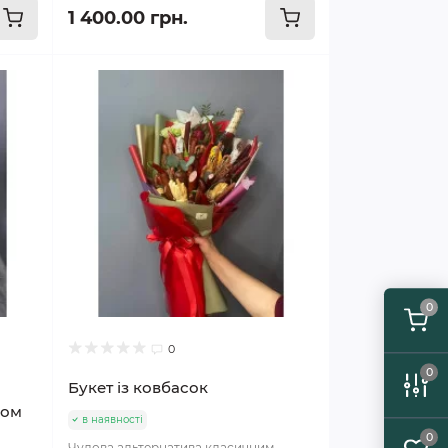
1 400.00 грн.
0
0
0
Букет із ковбасок
дом
в наявності
0
Чудова альтернатива класичним