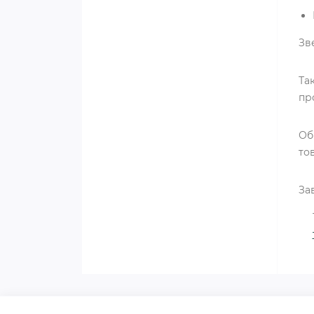
Зв
Та
пр
Об
то
За