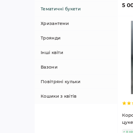
5 0
Тематичні букети
Хризантеми
Троянди
Інші квіти
Вазони
Повітряні кульки
Кошики з квітів
Коро
цук
в на