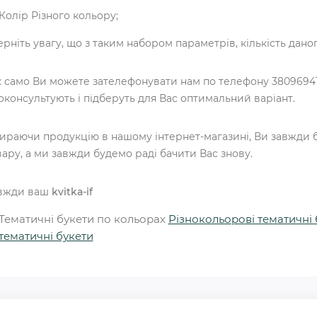
Колір Різного кольору;
ерніть увагу, що з таким набором параметрів, кількість дан
к само Ви можете зателефонувати нам по телефону 38096941
оконсультують і підберуть для Вас оптимальний варіант.
ираючи продукцію в нашому інтернет-магазині, Ви завжди б
вару, а ми завжди будемо раді бачити Вас знову.
вжди ваш
kvitka-if
Тематичні букети по кольорах
Різнокольорові тематичні 
тематичні букети