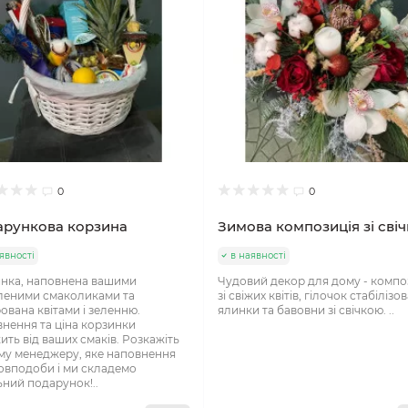
0
0
рункова корзина
Зимова композиція зі сві
явності
в наявності
нка, наповнена вашими
Чудовий декор для дому - компо
еними смаколиками та
зі свіжих квітів, гілочок стабілізов
ована квітами і зеленню.
ялинки та бавовни зі свічкою. ..
нення та ціна корзинки
ить від ваших смаків. Розкажіть
у менеджеру, яке наповнення
овподоби і ми складемо
ьний подарунок!..