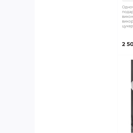
Одноч
подар
викон
викор
цукеро
2 5