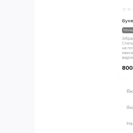
Буке
Немає
Зібран
Стиль
не по
макси
відріз
800
Як
Як
На