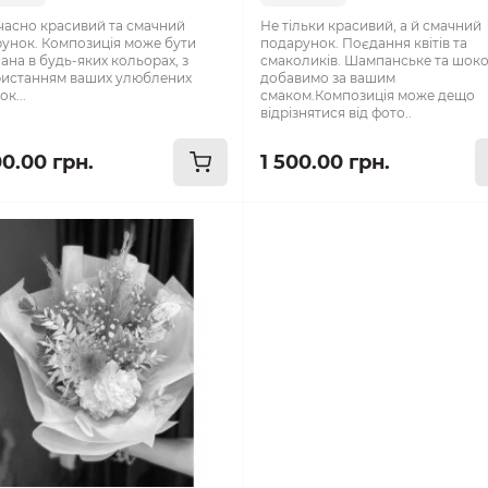
асно красивий та смачний
Не тільки красивий, а й смачний
унок. Композиція може бути
подарунок. Поєдання квітів та
ана в будь-яких кольорах, з
смаколиків. Шампанське та шок
истанням ваших улюблених
добавимо за вашим
к...
смаком.Композиція може дещо
відрізнятися від фото..
00.00 грн.
1 500.00 грн.