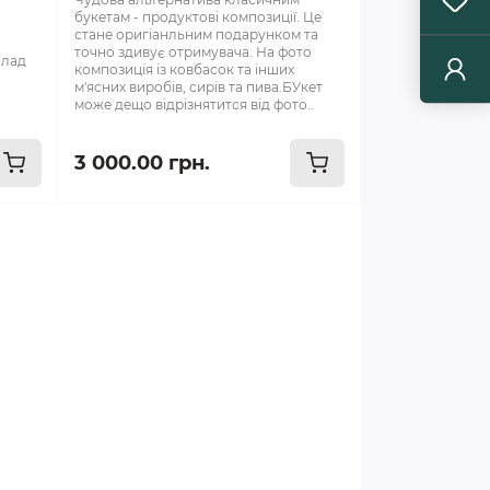
букетам - продуктові композиції. Це
стане оригіанльним подарунком та
точно здивує отримувача. На фото
олад
композиція із ковбасок та інших
м'ясних виробів, сирів та пива.БУкет
може дещо відрізнятится від фото..
3 000.00 грн.