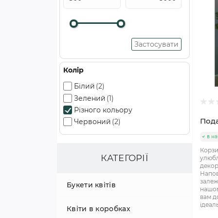
Застосувати
Колір
Білий
(2)
Зелений
(1)
Різного кольору
Пода
Червоний
(2)
в на
Корзи
КАТЕГОРІЇ
улюбл
декор
Напов
залеж
Букети квітів
нашом
вам д
ідеал
Квіти в коробках