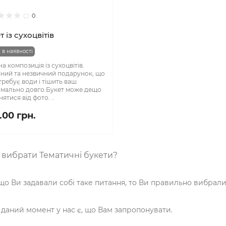
0
т із сухоцвітів
 в наявності
а композиція із сухоцвітів.
ний та незвичний подарунок, що
требує води і тішить ваш
мально довго.Букет може дещо
нятися від фото. ..
.00 грн.
 вибрати Тематичні букети?
що Ви задавали собі таке питання, то Ви правильно вибрали
 даний момент у нас є, що Вам запропонувати.