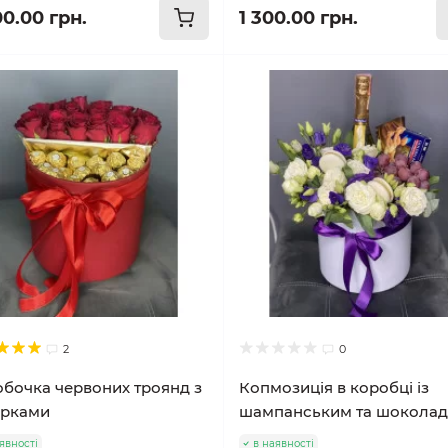
00.00 грн.
1 300.00 грн.
2
0
бочка червоних троянд з
Копмозиція в коробці із
ерками
шампанським та шокола
явності
в наявності