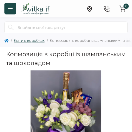
0
Квіти в коробках
Копмозиція в коробці із шампанським та ш
Копмозиція в коробці із шампанським
та шоколадом