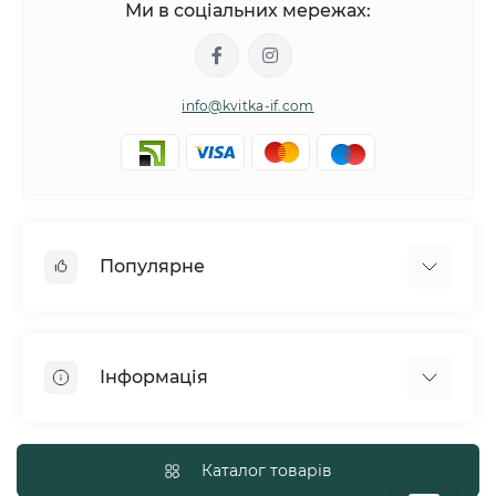
Ми в соціальних мережах:
info@kvitka-if.com
Популярне
Інші квіти
Букети квітів
Інформація
Вазони
Квіти в коробках
Політика обміну та повернення товару
Кошики з квітів
Про нас
Каталог товарів
Повітряні кульки