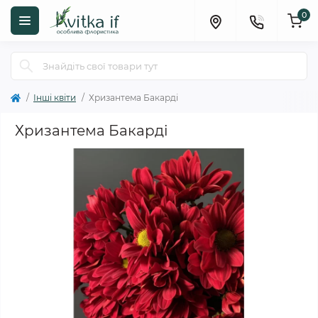
0
Інші квіти
Хризантема Бакарді
Хризантема Бакарді