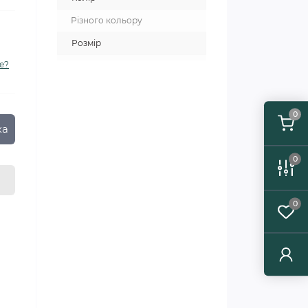
Різного кольору
Розмір
е?
0
ка
0
0