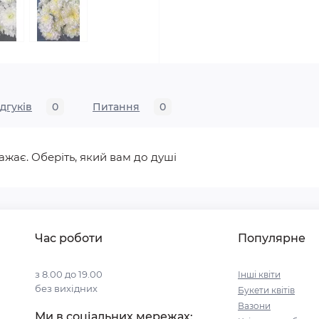
ідгуків
0
Питання
0
ажає. Оберіть, який вам до душі
Час роботи
Популярне
з 8.00 до 19.00
Інші квіти
без вихідних
Букети квітів
Вазони
Ми в соціальних мережах: