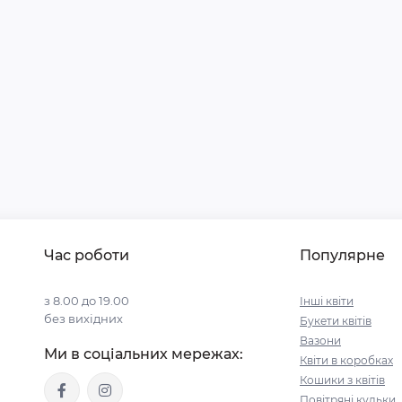
Час роботи
Популярне
з 8.00 до 19.00
Інші квіти
без вихідних
Букети квітів
Вазони
Ми в соціальних мережах:
Квіти в коробках
Кошики з квітів
Повітряні кульки