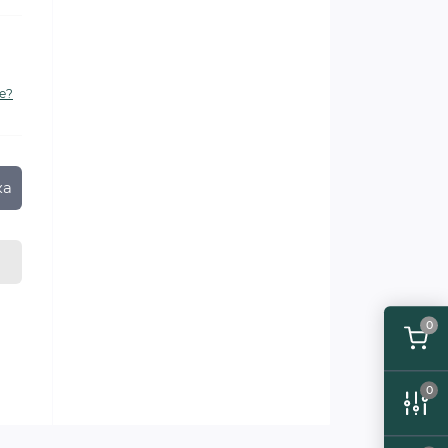
е?
ка
0
0