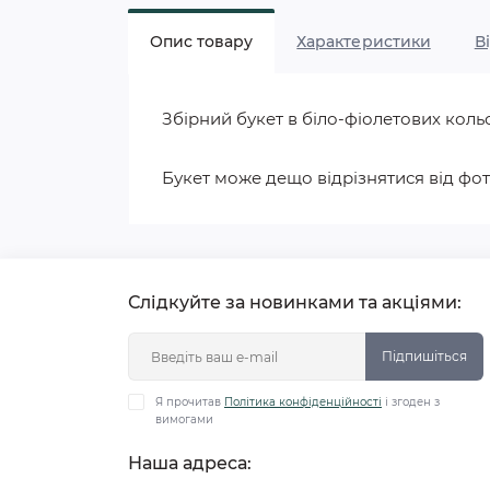
Опис товару
Характеристики
В
Збірний букет в біло-фіолетових коль
Букет може дещо відрізнятися від фо
Слідкуйте за новинками та акціями:
Підпишіться
Я прочитав
Політика конфіденційності
і згоден з
вимогами
Наша адреса: