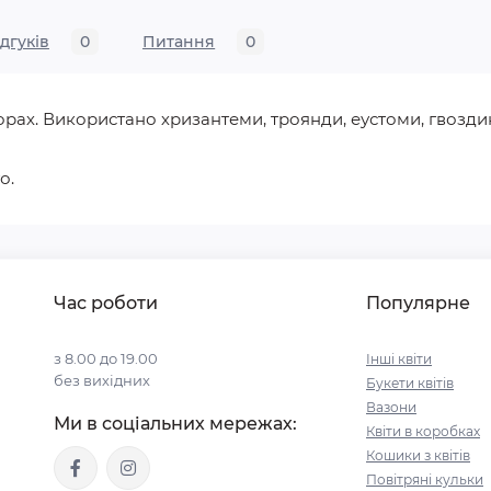
ідгуків
0
Питання
0
орах. Використано хризантеми, троянди, еустоми, гвоздик
то.
Час роботи
Популярне
з 8.00 до 19.00
Інші квіти
без вихідних
Букети квітів
Вазони
Ми в соціальних мережах:
Квіти в коробках
Кошики з квітів
Повітряні кульки