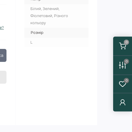
Білий, Зелений,
Фіолетовий, Різного
кольору
е?
Розмір
0
L
ка
0
0