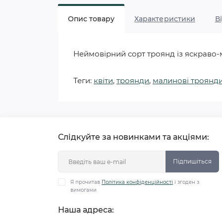
Опис товару
Характеристики
В
Неймовірний сорт троянд із яскраво
Теги:
квіти
,
троянди
,
малинові троянд
Слідкуйте за новинками та акціями:
Підпишіться
Я прочитав
Політика конфіденційності
і згоден з
вимогами
Наша адреса: