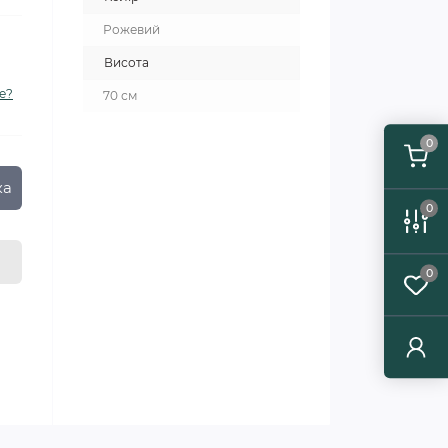
Рожевий
Висота
е?
70 см
0
ка
0
0