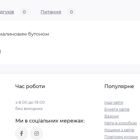
ідгуків
0
Питання
0
-малиновим бутоном
и
Час роботи
Популярне
з 8.00 до 19.00
Інші квіти
без вихідних
Букети квітів
Вазони
Ми в соціальних мережах:
Квіти в коробках
Кошики з квітів
Повітряні кульки