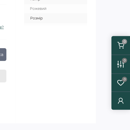
Рожевий
Розмір
е?
0
ка
0
0