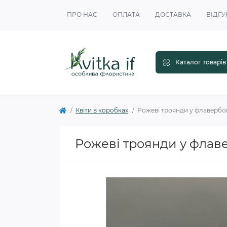
ПРО НАС
ОПЛАТА
ДОСТАВКА
ВІДГУ
Каталог товарів
Квіти в коробках
Рожеві троянди у флавербо
Рожеві троянди у флав