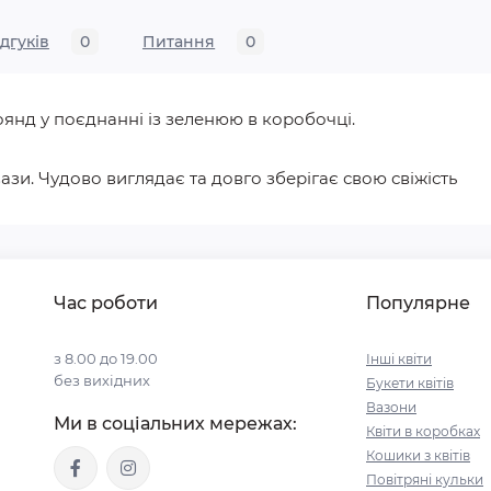
ідгуків
0
Питання
0
оянд у поєднанні із зеленюю в коробочці.
зи. Чудово виглядає та довго зберігає свою свіжість
Час роботи
Популярне
з 8.00 до 19.00
Інші квіти
без вихідних
Букети квітів
Вазони
Ми в соціальних мережах:
Квіти в коробках
Кошики з квітів
Повітряні кульки