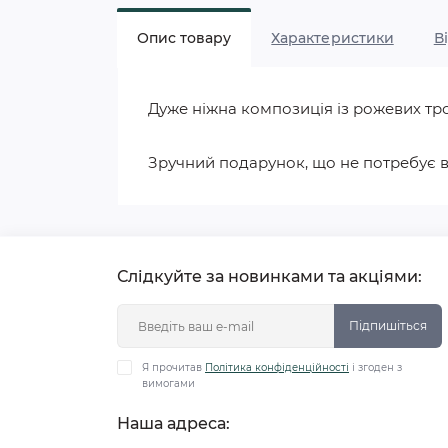
Опис товару
Характеристики
В
Дуже ніжна композиція із рожевих тр
Зручний подарунок, що не потребує ва
Слідкуйте за новинками та акціями:
Підпишіться
Я прочитав
Політика конфіденційності
і згоден з
вимогами
Наша адреса: