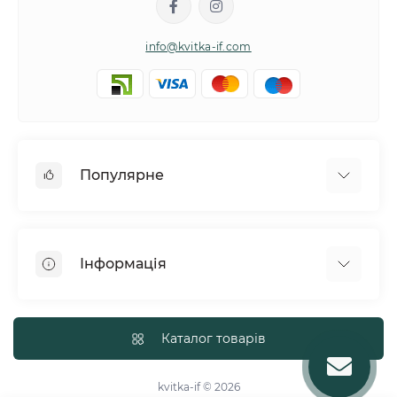
info@kvitka-if.com
Популярне
Інші квіти
Букети квітів
Інформація
Вазони
Квіти в коробках
Політика обміну та повернення товару
Кошики з квітів
Про нас
Каталог товарів
Повітряні кульки
Доставка
Тематичні букети
Політика конфіденційності
kvitka-if © 2026
Троянди