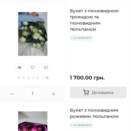
Букет з піоновидною
трояндою та
піоновидним
тюльпаном
в наявності
1 700.00 грн.
0
До кошика
Букет з піоновидним
рожевим тюльпаном
в наявності