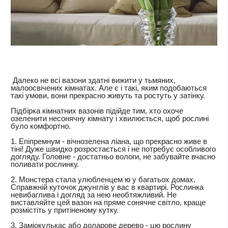
Далеко не всі вазони здатні вижити у тьмяних,
малоосвічених кімнатах. Але є і такі, яким подобаються
такі умови, вони прекрасно живуть та ростуть у затінку.
Підбірка кімнатних вазонів підійде тим, хто охоче
озеленити несонячну кімнату і хвилюється, щоб рослині
було комфортно.
1. Епіпремнум - вічнозелена ліана, що прекрасно живе в
тіні! Дуже швидко розростається і не потребує особливого
догляду. Головне - достатньо вологи, не забувайте вчасно
поливати рослинку.
2. Монстера стала улюбленцем ю у багатьох домах.
Справжній куточок джунглів у вас в квартирі. Рослинка
невибаглива і догляд за нею необтяжливий. Не
виставляйте цей вазон на пряме сонячне світло, краще
розмістіть у притіненому кутку.
3. Заміокулькас або доларове дерево - цю рослину