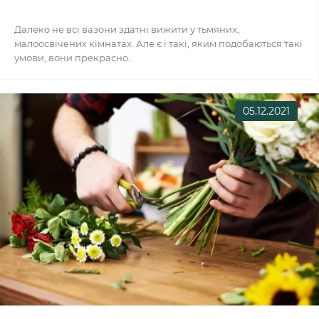
Далеко не всі вазони здатні вижити у тьмяних,
малоосвічених кімнатах. Але є і такі, яким подобаються такі
умови, вони прекрасно..
05.12.2021