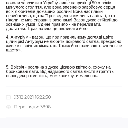
почали завозити в Україну лише наприкінці 90-х років
минулого століття, але вона впевнено завойовує серця
всіх любителів домашніх рослин! Вона настільки
невибаглива, що за її розведення взялись навіть ті, хто
ніколи не мав справи із вазонами! Вазон дуже стійкий до
зовнішніх умов. Єдине правило - не переливати,
достатньо 1 раз на місяць підливати його!
4. Антуріум - вазон, що при правильному догляді цвіте
цілий рік! Антуріум не любить яскравого світла, прекрасно
живе в північних кімнатах. Також його називають «чоловіче
щастя».
5. Врієзія - рослина з дуже цікавою квіткою, схожу на
броньовані лати. Від надмірного світла листя втратять
свою декоративність, може зникнути малюнок.
03.12.2021 16:22:30
Перегляди: 3898