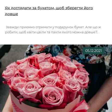
Як доглядати за букетом, щоб зберегти його
довше
Завжди приємно отримати у подарунок букет. Але що ж
робити, щоб квіти цвіли та пахли якого можна довше?..
05.12.2021