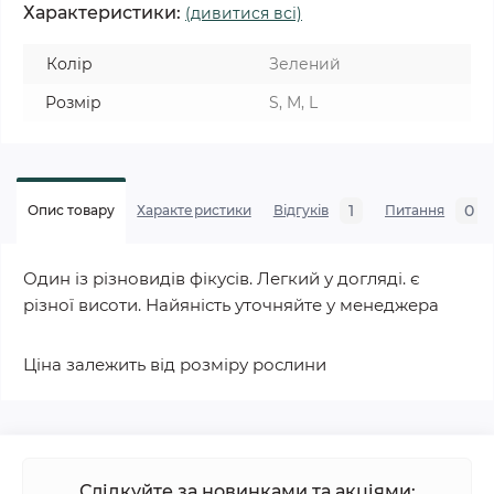
Характеристики:
(дивитися всі)
Колір
Зелений
Розмір
S, M, L
1
0
Опис товару
Характеристики
Відгуків
Питання
Один із різновидів фікусів. Легкий у догляді. є
різної висоти. Найяність уточняйте у менеджера
Ціна залежить від розміру рослини
Слідкуйте за новинками та акціями: