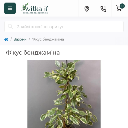
0
Вазони
Фікус бенджаміна
Фікус бенджаміна