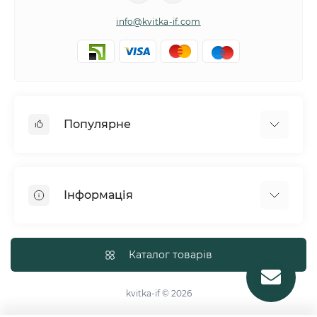
info@kvitka-if.com
Популярне
Інші квіти
Букети квітів
Інформація
Вазони
Квіти в коробках
Політика обміну та повернення товару
Кошики з квітів
Про нас
Каталог товарів
Повітряні кульки
Доставка
Тематичні букети
Політика конфіденційності
kvitka-if © 2026
Троянди
Договір публічної оферти