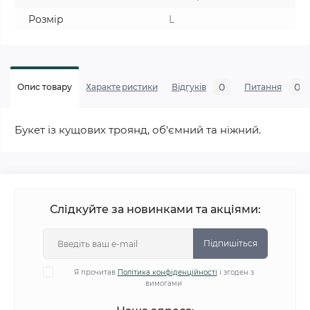
Розмір
L
0
0
Опис товару
Характеристики
Відгуків
Питання
Букет із кущових троянд, об'ємний та ніжний.
Слідкуйте за новинками та акціями:
Підпишіться
Я прочитав
Політика конфіденційності
і згоден з
вимогами