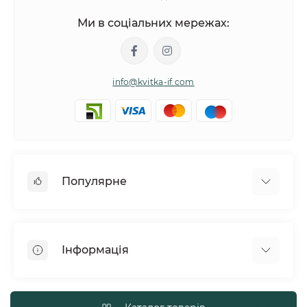
Ми в соціальних мережах:
info@kvitka-if.com
Популярне
Інші квіти
Букети квітів
Інформація
Вазони
Квіти в коробках
Політика обміну та повернення товару
Кошики з квітів
Про нас